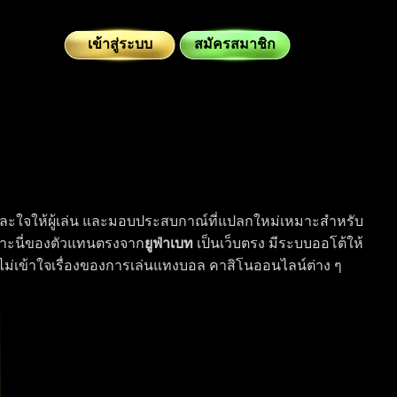
เข้าสู่ระบบ
สมัครสมาชิก
กายและใจให้ผู้เล่น และมอบประสบกาณ์ที่แปลกใหม่เหมาะสำหรับ
พราะนี่ของตัวแทนตรงจาก
ยูฟ่าเบท
เป็นเว็บตรง มีระบบออโต้ให้
ือไม่เข้าใจเรื่องของการเล่นแทงบอล คาสิโนออนไลน์ต่าง ๆ