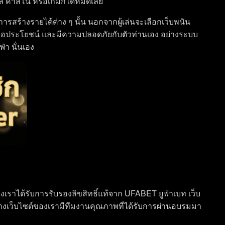
อล คาสิโน หรือเกมก็ได้หมดเลย
ารสร้างรายได้ต่าง ๆ นั้น นอกจากผู้เล่นจะเลือกเว็บพนัน
ื้อประโยชน์ และมีความปลอดภัยกับตัวท่านเอง อย่างระบบ
่า นั่นเอง
เราได้รับการรับรองลิขสิทธิ์แท้จาก UFABET ยูฟ่าเบท เว็บ
ทางเว็บไซต์ของเรามีทีมงานคุณภาพที่ได้รับการผ่านอบรมมา