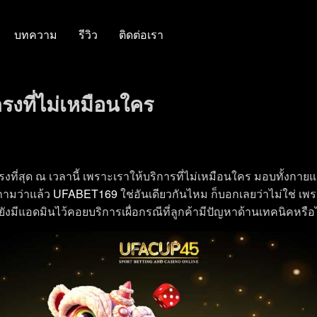
บทความ
รีวิว
ติดต่อเรา
รงที่ไม่เหมือนใคร
าแรงที่สุด ณ เวลานี้ เพราะเราให้บริการที่ไม่เหมือนใคร มอบทั้ง
ถามว่าแล้ว
UFABET169
ใช่อันเดียวกันไหม ก็บอกเลยว่าไม่ใช่ เ
็ยังมีแอดมินไว้คอยบริการเผื่อกรณีที่ลูกค้ามีปัญหาด้านเทคนิคหร