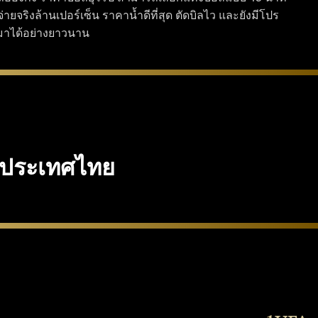
่ายจริงล้านเปอร์เซ็น ราคาน้ำดีที่สุด ตัดบิลไว และยังมีโปร
ันมาได้อย่างยาวนาน
ในประเทศไทย