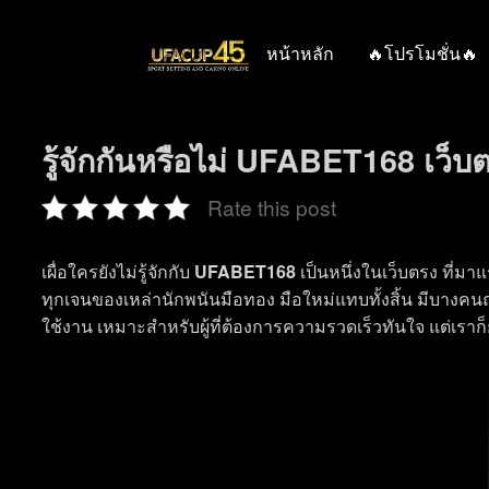
หน้าหลัก
🔥โปรโมชั่น🔥
รู้จักกันหรือไม่ UFABET168 เว็บต
Rate this post
เผื่อใครยังไม่รู้จักกับ
UFABET168
เป็นหนึ่งในเว็บตรง ที่ม
ทุกเจนของเหล่านักพนันมือทอง มือใหม่แทบทั้งสิ้น มีบางคน
ใช้งาน เหมาะสำหรับผู้ที่ต้องการความรวดเร็วทันใจ แต่เราก