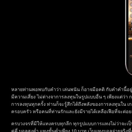
หลายท่านพอพบกับคำว่า เล่นพนัน ก็อาจมีอคติ กับคำคำนี้อยู่ แต
มีความเสี่ยง ไม่ต่างจาการลงทุนในรูปแบบอื่น ๆ เพียงแต่ว่า
การลงทุนทุกครั้ง ท่านก็จะรู้สึกได้ถึงพลังของการลงทุนใน เก
ครอบครัว หรือคนที่ท่านรักและยังมีรายได้เหลือเฟือที่จะต่
ครบวงจรที่มีให้แทงครบทุกลีก ทุกรูปแบบการแทงไม่ว่าจะเป็น
คู่คี่ บอลสูงต่ำ แทงขั้นต่ำเพียง 10 บาท เว็บแทงบอลจ่ายจ