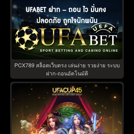
PCX789 สล็อตเว็บตรง เล่นง่าย รวยง่าย ระบบ
ฝาก-ถอนอัตโนมัติ