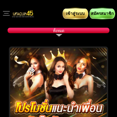
เข้าสู่ระบบ
สมัครสมาชิก
ทั้งหมด