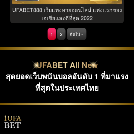
UFABET888 เว็บแทงหวยออนไลน์ แห่งแรกของ
เอเชียและดีที่สุด 2022
1
2
ถัดไป »
UFABET All New
สุดยอดเว็บพนันบอลอันดับ 1 ที่มาแรง
ที่สุดในประเทศไทย