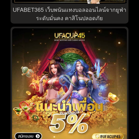
UFABET365 เว็บพนันแทงบอลออนไลน์จากยูฟ่า
ระดับมั่นคง คาสิโนปลอดภัย