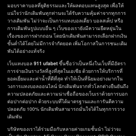
มอบราคาบอลที่ยุติธรรมและให้ผลตอบแทนสูงสุด เพื่อให้
แน่ใจว่านักเดิมพันทุกท่านจะได้รับความคุ้มค่าจากทุกการ
วางเดิมพัน ไม่ว่าจะเป็นการแทงบอลเดี่ยว บอลสเต็ป หรือ
การเดิมพันรูปแบบอื่น ๆ เว็บของเรายังมีความยืดหยุ่นใน
เรื่องของการฝากถอน โดยนักเดิมพันสามารถเลือกฝากเงิน
ขั้นต่ำได้โดยไม่มีการจำกัดยอด เพิ่มโอกาสในการชนะเดิม
พันได้อย่างแท้จริง
เว็บแทงบอล
911 ufabet
ขึ้นชื่อว่าเป็นหนึ่งในเว็บที่มีอัตรา
การจ่ายเงินรางวัลที่สูงที่สุดในเอเชีย ด้วยการให้บริการที่
ยอดเยี่ยมและค่าน้ำที่ดีที่สุด ทำให้เป็นที่นิยมอย่างมากใน
วงการแทงบอลออนไลน์ นักเดิมพันจากทั่วโลกต่างยืนยันถึง
ความปลอดภัยและความน่าเชื่อถือของเว็บเราด้วยการบอก
ต่อปากต่อปาก ด้วยระบบที่ได้มาตรฐานและการันตีความ
ปลอดภัย 100% นักเดิมพันสามารถมั่นใจได้ในทุกการวาง
เดิมพัน
บริษัทของเราได้ร่วมมือกับหลายค่ายเกมชั้นนำ ไม่ว่าจะ