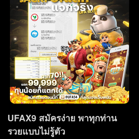
UFAX9 สมัครง่าย พาทุกท่าน
รวยแบบไม่รู้ตัว