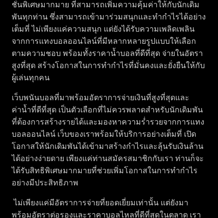
ชั่นพิเศษมากมาย ที่สามารถเพิ่มความคุ้มค่าให้กับนักเดิม
พันทุกท่าน ซึ่งสามารถเข้ามาร่วมสนุกและทำกำไรได้อย่าง
เต็มที่ ไม่เพียงแค่ความสนุก แต่ยังได้รับความเพลิดเพลิน
จากการแทงบอลออนไลน์ที่มีหลากหลายรูปแบบให้เลือก
ตามความชอบ พร้อมทั้งราคาน้ำบอลที่ดีที่สุด จ่ายในอัตรา
สูงที่สุด สร้างโอกาสในการทำกำไรที่มั่นคงและยั่งยืนให้กับ
ผู้เล่นทุกคน
เว็บพนันบอลที่มาพร้อมอัตราการจ่ายเงินที่สูงที่สุดและ
ค่าน้ำที่ดีที่สุด เป็นตัวเลือกที่ไม่ควรพลาดสำหรับนักเดิมพัน
ที่ต้องการสร้างรายได้และมองหาความร่ำรวยจากการแทง
บอลออนไลน์ เว็บของเราพร้อมให้บริการอย่างเต็มที่ เปิด
โอกาสให้นักเดิมพันได้เข้ามาสร้างกำไรและลุ้นรับเงินล้าน
ได้อย่างง่ายดาย เพียงแค่ท่านสมัครสมาชิกกับเรา ท่านก็จะ
ได้รับสิทธิพิเศษมากมายที่ช่วยเพิ่มโอกาสในการทำกำไร
อย่างมีประสิทธิภาพ
ไม่เพียงแค่มีอัตราการจ่ายที่ยอดเยี่ยมเท่านั้น แต่ยังมา
พร้อมอัตราต่อรองและราคาบอลไหลที่ดีที่สุดในตลาด เรา